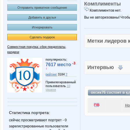
Комплименты
Отправить приватное сообщение
Комплиментов нет.
Вы не авторизованы! Чтоб
Добавить в друзья
Игнорировать
Сделать подарок
Метки лидеров
Совместная покупка: сбор предоплаты,
раздачи
популярность:
-3
7617 место
Интервью
↓
рейтинг
3184
?
Привилегированный
пользователь
10
уровня
оксик76 состоит в
к
Но
Статистика портрета:
сейчас просматривают портрет - 0
зарегистрированные пользователи